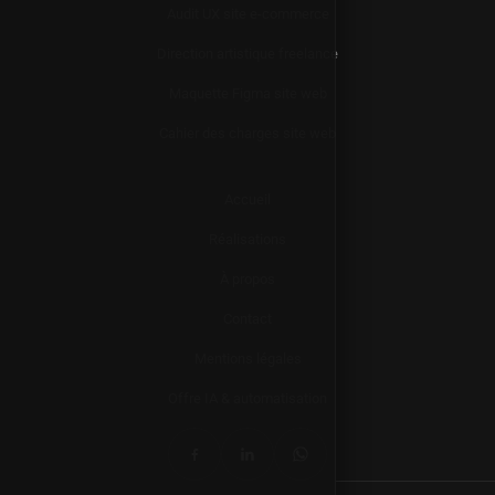
Audit UX site e-commerce
Direction artistique freelance
Maquette Figma site web
Cahier des charges site web
Accueil
Réalisations
À propos
Contact
Mentions légales
Offre IA & automatisation