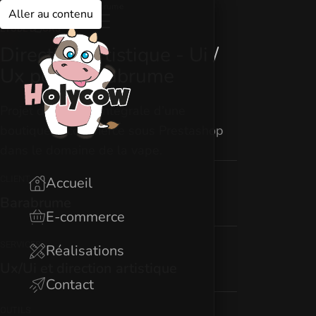
Accueil
Réalisations
Barabrume
Aller au contenu
ÉTUDE DE CAS
Direction artistique - Ui /
Ux pour Barabrume
Projet de refonte intégrale d’une
boutique e-commerce sous Prestashop
dans le domaine de la vape.
CLIENT
Accueil
Barabrume
E-commerce
SERVICES
Réalisations
Ux/Ui et direction artistique
Contact
OUTILS