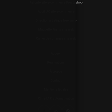
Refonte site e-commerce Prestashop
Audit UX site e-commerce
Direction artistique freelance
Maquette Figma site web
Cahier des charges site web
Accueil
Réalisations
À propos
Contact
Mentions légales
Offre IA & automatisation