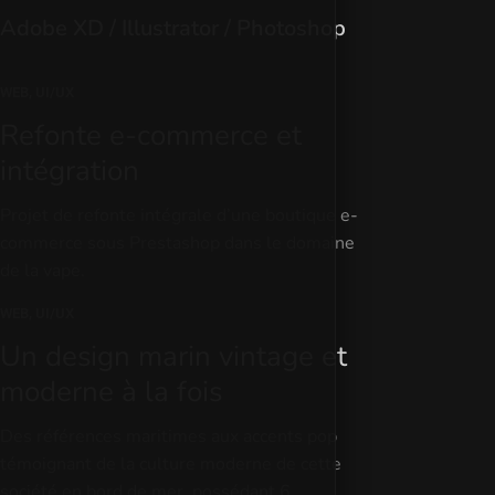
Adobe XD / Illustrator / Photoshop
WEB, UI/UX
Refonte e-commerce et
intégration
Projet de refonte intégrale d’une boutique e-
commerce sous Prestashop dans le domaine
de la vape.
WEB, UI/UX
Un design marin vintage et
moderne à la fois
Des références maritimes aux accents pop
témoignant de la culture moderne de cette
société en bord de mer, possédant 6